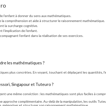
uro
de l’enfant à donner du sens aux mathématiques.
ite la compréhension et aide à structurer le raisonnement mathématique.
ent la surcharge cognitive.
t l’implication de l’enfant.
compagnant l’enfant dans la réalisation de ses exercices.
ndre les mathématiques ?
ques plus concrètes. En voyant, touchant et déplaçant les quantités, l
ssori, Singapour et Tuteuro ?
nt une même conviction : les mathématiques sont plus faciles à compre
une approche complémentaire. Au-delà de la manipulation, les outils Tute
dre, mémoriser et structurer son raisonnement mathématique.