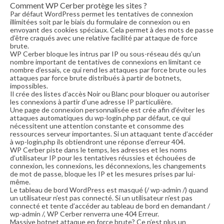
Comment WP Cerber protège les sites ?
Par défaut WordPress permet les tentatives de connexion
illimitées soit par le biais du formulaire de connexion ou en
envoyant des cookies spéciaux. Cela permet à des mots de passe
d’être craqués avec une relative facilité par attaque de force
brute.
WP Cerber bloque les intrus par IP ou sous-réseau dés qu’un
nombre important de tentatives de connexions en limitant ce
nombre d’essais, ce qui rend les attaques par force brute ou les
attaques par force brute distribués à partir de botnets,
impossibles.
Il crée des listes d’accès Noir ou Blanc pour bloquer ou autoriser
les connexions à partir d’une adresse IP particulière.
Une page de connexion personnalisée est crée afin d’éviter les
attaques automatiques du wp-login.php par défaut, ce qui
nécessitent une attention constante et consomme des
ressources serveur importantes. Si un attaquant tente d’accéder
à wp-login.php ils obtiendront une réponse d’erreur 404.
WP Cerber piste dans le temps, les adresses et les noms
d’utilisateur IP pour les tentatives réussies et échouées de
connexion, les connexions, les déconnexions, les changements
de mot de passe, bloque les IP et les mesures prises par lui-
même.
Le tableau de bord WordPress est masqué (/ wp-admin /) quand
un utilisateur n’est pas connecté. Si un utilisateur n’est pas
connecté et tente d’accéder au tableau de bord en demandant /
wp-admin /, WP Cerber renverra une 404 Erreur.
Massive botnet attaque en force brute? Ce n’est plus un