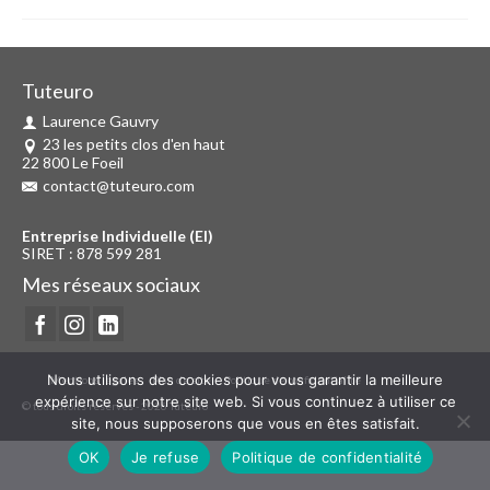
Tuteuro
Laurence Gauvry
23 les petits clos d'en haut
22 800 Le Foeil
contact@tuteuro.com
Entreprise Individuelle (EI)
SIRET : 878 599 281
Mes réseaux sociaux
Nous utilisons des cookies pour vous garantir la meilleure
Mentions légales
Plan de site
Politique de confidentialité
expérience sur notre site web. Si vous continuez à utiliser ce
© tous droits réservés - 2026 Tuteuro
site, nous supposerons que vous en êtes satisfait.
OK
Je refuse
Politique de confidentialité