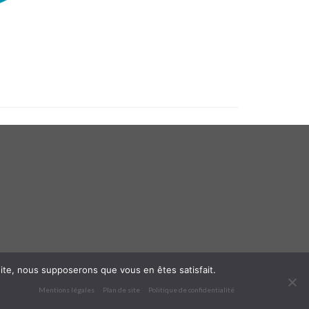
 site, nous supposerons que vous en êtes satisfait.
Mentions légales
Plan de site
Politique de confidentialité