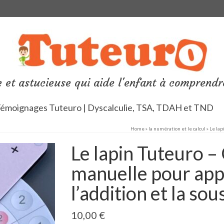
 et astucieuse qui aide l'enfant à comprendr
émoignages Tuteuro | Dyscalculie, TSA, TDAH et TND
Home
»
la numération et le calcul
»
Le lap
Le lapin Tuteuro –
manuelle pour ap
l’addition et la sou
10,00
€