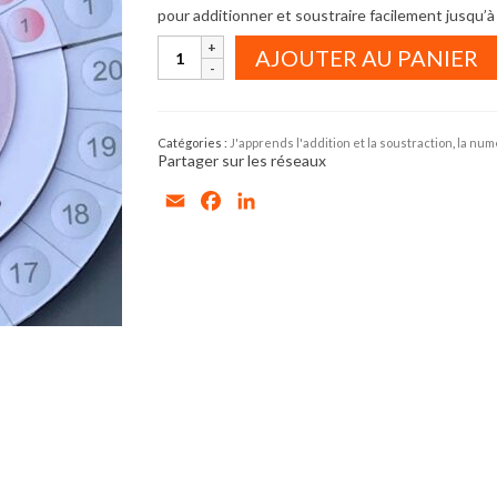
pour additionner et soustraire facilement jusqu’à
quantité
AJOUTER AU PANIER
de
Le
lapin
Tuteuro
–
Catégories :
J'apprends l'addition et la soustraction
,
la numé
Calculette
Partager sur les réseaux
manuelle
pour
Email
Facebook
LinkedIn
apprendre
l’addition
et
la
soustraction