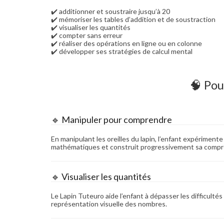
✔️ additionner et soustraire jusqu’à 20
✔️ mémoriser les tables d’addition et de soustraction
✔️ visualiser les quantités
✔️ compter sans erreur
✔️ réaliser des opérations en ligne ou en colonne
✔️ développer ses stratégies de calcul mental
🧠 Pou
🔹 Manipuler pour comprendre
En manipulant les oreilles du lapin, l’enfant expérimen
mathématiques et construit progressivement sa compr
🔹 Visualiser les quantités
Le Lapin Tuteuro aide l’enfant à dépasser les difficultés 
représentation visuelle des nombres.