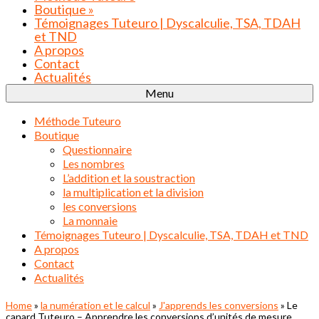
Boutique
»
Témoignages Tuteuro | Dyscalculie, TSA, TDAH
et TND
A propos
Contact
Actualités
Menu
Méthode Tuteuro
Boutique
Questionnaire
Les nombres
L’addition et la soustraction
la multiplication et la division
les conversions
La monnaie
Témoignages Tuteuro | Dyscalculie, TSA, TDAH et TND
A propos
Contact
Actualités
Home
»
la numération et le calcul
»
J'apprends les conversions
»
Le
canard Tuteuro – Apprendre les conversions d’unités de mesure