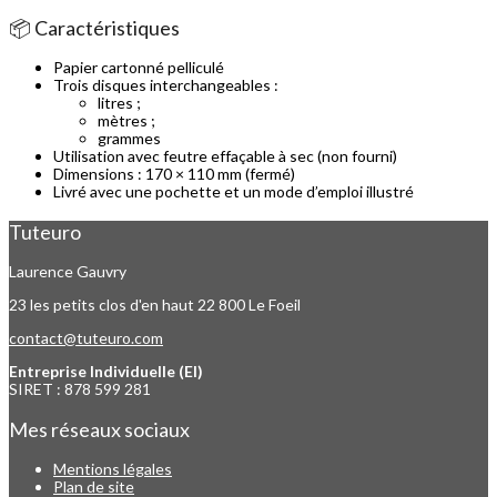
📦 Caractéristiques
Papier cartonné pelliculé
Trois disques interchangeables :
litres ;
mètres ;
grammes
Utilisation avec feutre effaçable à sec (non fourni)
Dimensions : 170 × 110 mm (fermé)
Livré avec une pochette et un mode d’emploi illustré
Tuteuro
Laurence Gauvry
23 les petits clos d'en haut
22 800 Le Foeil
contact@tuteuro.com
Entreprise Individuelle (EI)
SIRET : 878 599 281
Mes réseaux sociaux
Mentions légales
Plan de site