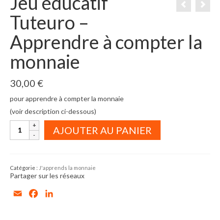
Jeu éducatif
Tuteuro –
Apprendre à compter la
monnaie
30,00
€
pour apprendre à compter la monnaie
(voir description ci-dessous)
quantité
AJOUTER AU PANIER
de
Jeu
éducatif
Tuteuro
–
Catégorie :
J'apprends la monnaie
Apprendre
Partager sur les réseaux
à
compter
Email
Facebook
LinkedIn
la
monnaie