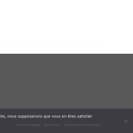
 site, nous supposerons que vous en êtes satisfait.
Mentions légales
Plan de site
Politique de confidentialité